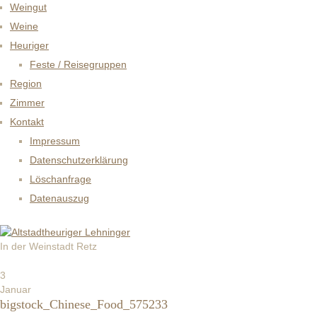
Weingut
Weine
Heuriger
Feste / Reisegruppen
Region
Zimmer
Kontakt
Impressum
Datenschutzerklärung
Löschanfrage
Datenauszug
In der Weinstadt Retz
3
Januar
bigstock_Chinese_Food_575233